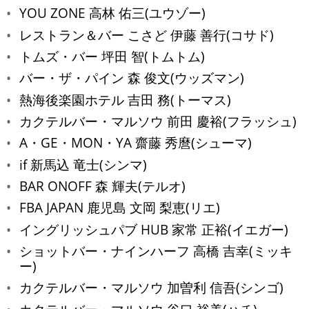
YOU ZONE 高林 佑三(ユウゾー)
レストラン＆バー こさど 伊藤 善行(コサド)
トムズ・バー 坪田 智(トムトム)
バー・ザ・パイン 森 俊文(ウッズマン)
熱海後楽園ホテル 吉田 務(トーマス)
カクテルバー・マルソウ 前田 慶裕(フラッシュ)
A・GE・MON・YA 齋藤 秀麿(シューマ)
if 新馬込 竜士(シンマ)
BAR ONOFF 森 輝夫(テルオ)
FBA JAPAN 鹿児島 文岡 梨恵(リエ)
イングリッシュパブ HUB 家常 正裕(イエガー)
ショットバー・ナインハーフ 高橋 吉幸(ミッキ
ー)
カクテルバー・マルソウ 加曽利 信吾(シンゴ)