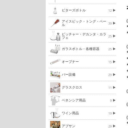
ビターズボトル
12
アイスピック・トング・ペー
39
ル
ピッチャー・デカンタ・カラ
25
フェ
ガラスボトル・各種容器
25
オープナー
15
バー設備
29
グラスクロス
11
ベネンシア用品
9
ワイン用品
19
アブサン
29