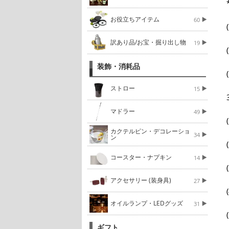
お役立ちアイテム
60
訳あり品/お宝・掘り出し物
19
装飾・消耗品
ストロー
15
マドラー
49
カクテルピン・デコレーショ
34
ン
コースター・ナプキン
14
アクセサリー (装身具)
27
オイルランプ・LEDグッズ
31
ギフト