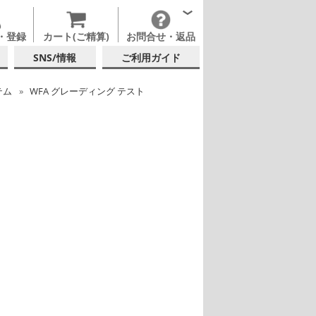
・登録
カート(ご精算)
お問合せ・返品
SNS/情報
ご利用ガイド
テム
WFA グレーディング テスト