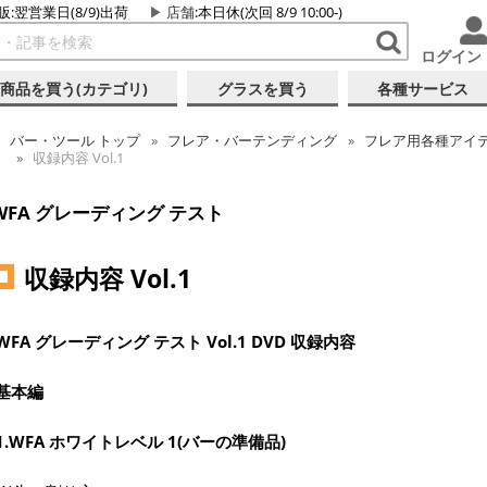
販:翌営業日(8/9)出荷
店舗
:本日休(次回 8/9 10:00-)
ログイン
商品を買う(カテゴリ)
グラスを買う
各種サービス
バー・ツール
トップ
フレア・バーテンディング
フレア用各種アイ
収録内容 Vol.1
WFA グレーディング テスト
収録内容 Vol.1
WFA グレーディング テスト Vol.1 DVD 収録内容
基本編
1.WFA ホワイトレベル 1(バーの準備品)