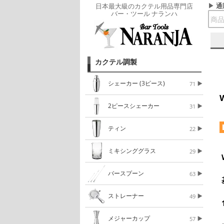
通
日本最大級のカクテル用品専門店
バー・ツール ナランハ
カクテル調製
シェーカー (3ピース)
71
2ピースシェーカー
31
ティン
22
ミキシンググラス
29
バースプーン
63
ストレーナー
49
メジャーカップ
57