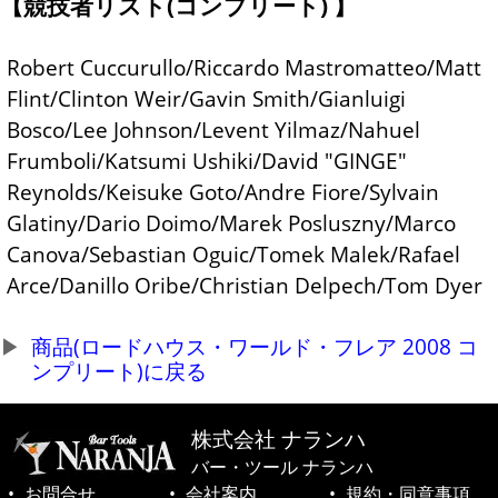
競技者リスト(コンプリート)
Robert Cuccurullo/Riccardo Mastromatteo/Matt
Flint/Clinton Weir/Gavin Smith/Gianluigi
Bosco/Lee Johnson/Levent Yilmaz/Nahuel
Frumboli/Katsumi Ushiki/David "GINGE"
Reynolds/Keisuke Goto/Andre Fiore/Sylvain
Glatiny/Dario Doimo/Marek Posluszny/Marco
Canova/Sebastian Oguic/Tomek Malek/Rafael
Arce/Danillo Oribe/Christian Delpech/Tom Dyer
商品(ロードハウス・ワールド・フレア 2008 コ
ンプリート)に戻る
株式会社 ナランハ
バー・ツール ナランハ
お問合せ
会社案内
規約・同意事項