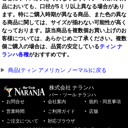
品においても、口径が5ミリ以上異なる場合があり
ます。特にご購入時期が異なる商品、また色の異な
る商品に関しては、サイズが揃わない可能性が高く
なっております。該当商品を複数個お買い上げのお
客様については、あらかじめご了承ください。複数
個ご購入の場合は、品質の安定している
ティン ナ
ランハ各種
がおすすめです。
商品(ティン アメリカン ノーマル)に戻る
株式会社 ナランハ
バー・ツール ナランハ
お問合せ
会社案内
規約・同意事項
営業時間
ご利用ガイド
店舗
ご注文について
対応ブラウザ