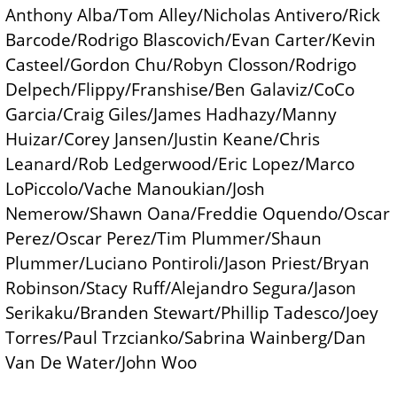
Anthony Alba/Tom Alley/Nicholas Antivero/Rick
Barcode/Rodrigo Blascovich/Evan Carter/Kevin
Casteel/Gordon Chu/Robyn Closson/Rodrigo
Delpech/Flippy/Franshise/Ben Galaviz/CoCo
Garcia/Craig Giles/James Hadhazy/Manny
Huizar/Corey Jansen/Justin Keane/Chris
Leanard/Rob Ledgerwood/Eric Lopez/Marco
LoPiccolo/Vache Manoukian/Josh
Nemerow/Shawn Oana/Freddie Oquendo/Oscar
Perez/Oscar Perez/Tim Plummer/Shaun
Plummer/Luciano Pontiroli/Jason Priest/Bryan
Robinson/Stacy Ruff/Alejandro Segura/Jason
Serikaku/Branden Stewart/Phillip Tadesco/Joey
Torres/Paul Trzcianko/Sabrina Wainberg/Dan
Van De Water/John Woo