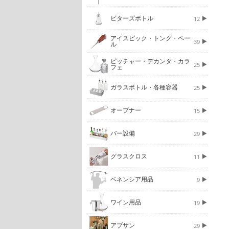
ビターズボトル
12
アイスピック・トング・ペー
39
ル
ピッチャー・デカンタ・カラ
25
フェ
ガラスボトル・各種容器
25
オープナー
15
バー設備
29
グラスクロス
11
ベネンシア用品
9
ワイン用品
19
アブサン
29