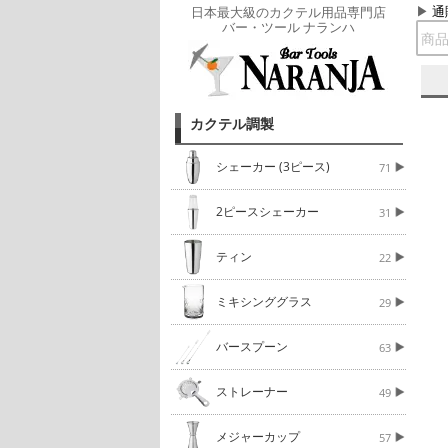
通
日本最大級のカクテル用品専門店
バー・ツール ナランハ
カクテル調製
シェーカー (3ピース)
71
2ピースシェーカー
31
ティン
22
ミキシンググラス
29
バースプーン
63
ストレーナー
49
メジャーカップ
57