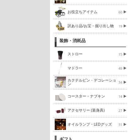
お役立ちアイテム
60
訳あり品/お宝・掘り出し物
19
装飾・消耗品
ストロー
15
マドラー
49
カクテルピン・デコレーショ
34
ン
コースター・ナプキン
14
アクセサリー (装身具)
27
オイルランプ・LEDグッズ
31
ギフト