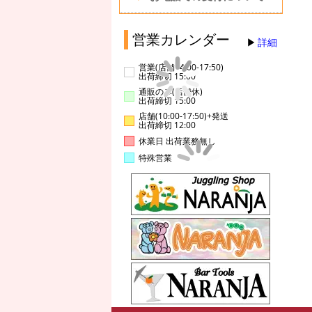
営業カレンダー
詳細
営業(店舗14:00-17:50)
出荷締切 15:00
通販のみ(店舗休)
出荷締切 15:00
店舗(10:00-17:50)+発送
出荷締切 12:00
休業日 出荷業務無し
特殊営業