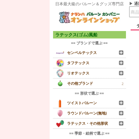
通
日本最大級のバルーン＆グッズ専門店
ラテックス(ゴム)風船
== ブランドで選ぶ ==
センペルテックス
タフテックス
リオテックス
その他ブランド
2
== 形状で選ぶ ==
ツイストバルーン
ラウンドバルーン(無地)
ラテックス・その他形状
== 季節・絵柄で選ぶ ==