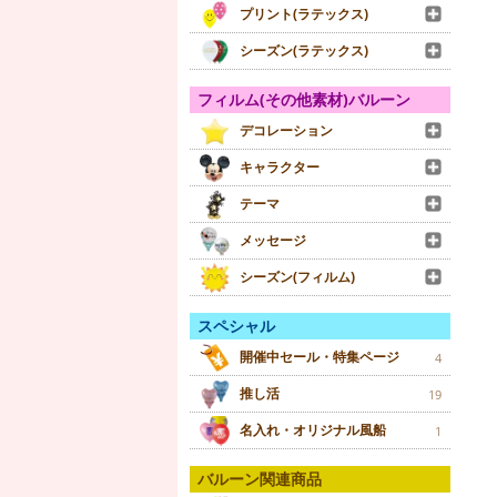
プリント(ラテックス)
シーズン(ラテックス)
フィルム(その他素材)バルーン
デコレーション
キャラクター
テーマ
メッセージ
シーズン(フィルム)
スペシャル
開催中セール・特集ページ
4
推し活
19
名入れ・オリジナル風船
1
バルーン関連商品