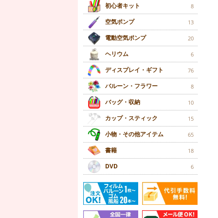
初心者キット
8
空気ポンプ
13
電動空気ポンプ
20
ヘリウム
6
ディスプレイ・ギフト
76
バルーン・フラワー
8
バッグ・収納
10
カップ・スティック
15
小物・その他アイテム
65
書籍
18
DVD
6