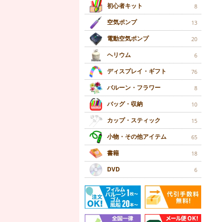
初心者キット
8
空気ポンプ
13
電動空気ポンプ
20
ヘリウム
6
ディスプレイ・ギフト
76
バルーン・フラワー
8
バッグ・収納
10
カップ・スティック
15
小物・その他アイテム
65
書籍
18
DVD
6