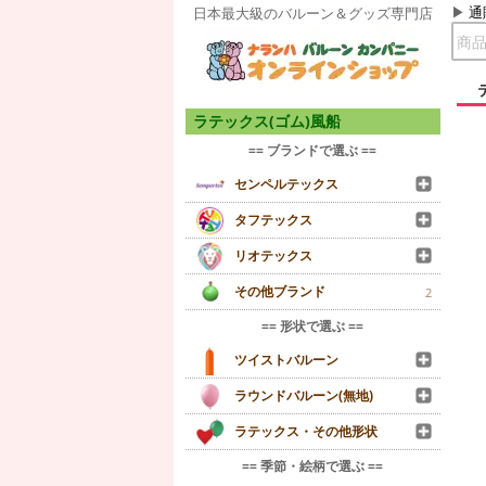
通
日本最大級のバルーン＆グッズ専門店
ラテックス(ゴム)風船
== ブランドで選ぶ ==
センペルテックス
タフテックス
リオテックス
その他ブランド
2
== 形状で選ぶ ==
ツイストバルーン
ラウンドバルーン(無地)
ラテックス・その他形状
== 季節・絵柄で選ぶ ==