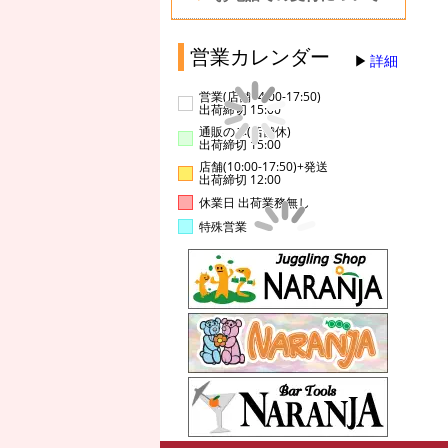
営業カレンダー
詳細
営業(店舗14:00-17:50)
出荷締切 15:00
通販のみ(店舗休)
出荷締切 15:00
店舗(10:00-17:50)+発送
出荷締切 12:00
休業日 出荷業務無し
特殊営業