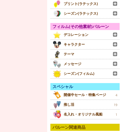
プリント(ラテックス)
シーズン(ラテックス)
フィルム(その他素材)バルーン
デコレーション
キャラクター
テーマ
メッセージ
シーズン(フィルム)
スペシャル
開催中セール・特集ページ
4
推し活
19
名入れ・オリジナル風船
1
バルーン関連商品