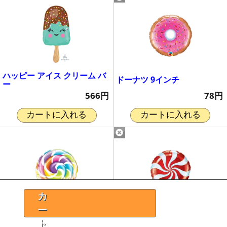
ハッピー アイス クリーム バ
ドーナツ 9インチ
ー
78円
566円
カートに入れる
カートに入れる
カ
ー
ロリポップ 9インチ
キャンディ スワール 9インチ
78円
78円
ト