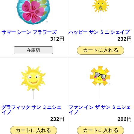
サマー シーン フラワーズ
ハッピー サン ミニ シェイプ
312円
232円
在庫切
カートに入れる
グラフィック サン ミニシェ
ファン イン ザ サン ミニシェ
イプ
イプ
232円
206円
カートに入れる
カートに入れる