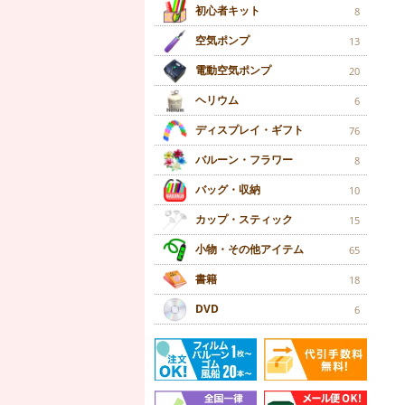
初心者キット
8
空気ポンプ
13
電動空気ポンプ
20
ヘリウム
6
ディスプレイ・ギフト
76
バルーン・フラワー
8
バッグ・収納
10
カップ・スティック
15
小物・その他アイテム
65
書籍
18
DVD
6