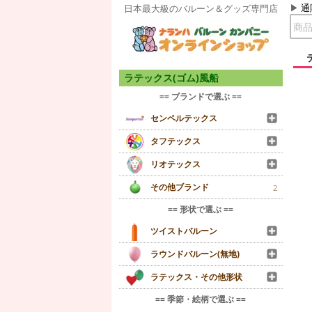
通
日本最大級のバルーン＆グッズ専門店
ラテックス(ゴム)風船
== ブランドで選ぶ ==
センペルテックス
タフテックス
リオテックス
その他ブランド
2
== 形状で選ぶ ==
ツイストバルーン
ラウンドバルーン(無地)
ラテックス・その他形状
== 季節・絵柄で選ぶ ==