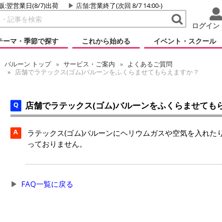
販:翌営業日(8/7)出荷
店舗
:営業終了(次回 8/7 14:00-)
ログイン
テーマ・季節で探す
これから始める
イベント・スクール
バルーン
トップ
サービス・ご案内
よくあるご質問
店舗でラテックス(ゴム)バルーンをふくらませてもらえますか？
店舗でラテックス(ゴム)バルーンをふくらませても
A
ラテックス(ゴム)バルーンにヘリウムガスや空気を入れた
っておりません。
FAQ一覧に戻る