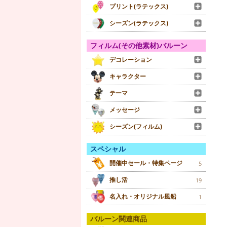
プリント(ラテックス)
シーズン(ラテックス)
フィルム(その他素材)バルーン
デコレーション
キャラクター
テーマ
メッセージ
シーズン(フィルム)
スペシャル
開催中セール・特集ページ
5
推し活
19
名入れ・オリジナル風船
1
バルーン関連商品