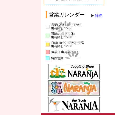
営業カレンダー
詳細
営業(店舗14:00-17:50)
出荷締切 15:00
通販のみ(店舗休)
出荷締切 15:00
店舗(10:00-17:50)+発送
出荷締切 12:00
休業日 出荷業務無し
特殊営業