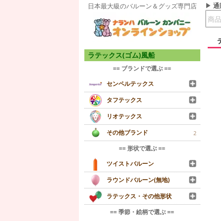
通
日本最大級のバルーン＆グッズ専門店
ラテックス(ゴム)風船
== ブランドで選ぶ ==
センペルテックス
タフテックス
リオテックス
その他ブランド
2
== 形状で選ぶ ==
ツイストバルーン
ラウンドバルーン(無地)
ラテックス・その他形状
== 季節・絵柄で選ぶ ==