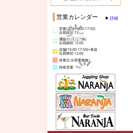
営業カレンダー
詳細
営業(店舗14:00-17:50)
出荷締切 15:00
通販のみ(店舗休)
出荷締切 15:00
店舗(10:00-17:50)+発送
出荷締切 12:00
休業日 出荷業務無し
特殊営業