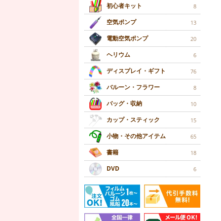
初心者キット
8
空気ポンプ
13
電動空気ポンプ
20
ヘリウム
6
ディスプレイ・ギフト
76
バルーン・フラワー
8
バッグ・収納
10
カップ・スティック
15
小物・その他アイテム
65
書籍
18
DVD
6