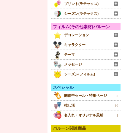
プリント(ラテックス)
シーズン(ラテックス)
フィルム(その他素材)バルーン
デコレーション
キャラクター
テーマ
メッセージ
シーズン(フィルム)
スペシャル
開催中セール・特集ページ
5
推し活
19
名入れ・オリジナル風船
1
バルーン関連商品