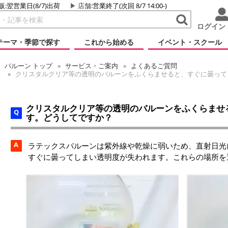
販:翌営業日(8/7)出荷
店舗
:営業終了(次回 8/7 14:00-)
ログイン
テーマ・季節で探す
これから始める
イベント・スクール
バルーン
トップ
サービス・ご案内
よくあるご質問
クリスタルクリア等の透明のバルーンをふくらませると、すぐに曇って
クリスタルクリア等の透明のバルーンをふくらませ
す。どうしてですか？
A
ラテックスバルーンは紫外線や乾燥に弱いため、直射日光
すぐに曇ってしまい透明度が失われます。これらの場所を