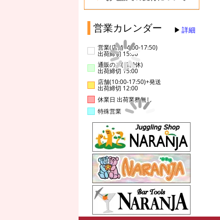
営業カレンダー
詳細
営業(店舗14:00-17:50)
出荷締切 15:00
通販のみ(店舗休)
出荷締切 15:00
店舗(10:00-17:50)+発送
出荷締切 12:00
休業日 出荷業務無し
特殊営業