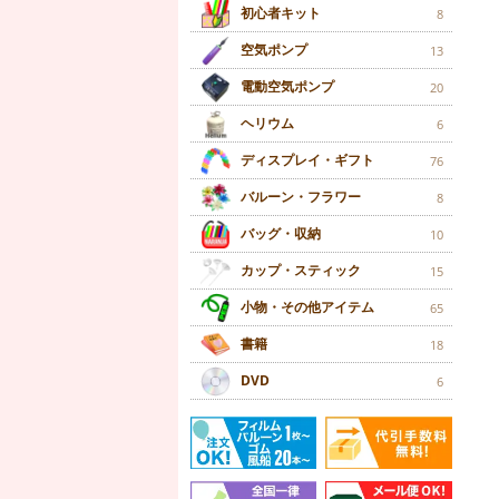
初心者キット
8
空気ポンプ
13
電動空気ポンプ
20
ヘリウム
6
ディスプレイ・ギフト
76
バルーン・フラワー
8
バッグ・収納
10
カップ・スティック
15
小物・その他アイテム
65
書籍
18
DVD
6