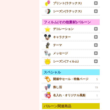
プリント(ラテックス)
シーズン(ラテックス)
フィルム(その他素材)バルーン
デコレーション
キャラクター
テーマ
メッセージ
シーズン(フィルム)
スペシャル
開催中セール・特集ページ
5
推し活
19
名入れ・オリジナル風船
1
バルーン関連商品