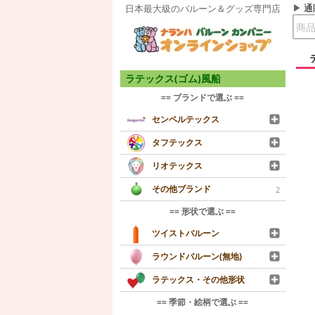
通
日本最大級のバルーン＆グッズ専門店
ラテックス(ゴム)風船
== ブランドで選ぶ ==
センペルテックス
タフテックス
リオテックス
その他ブランド
2
== 形状で選ぶ ==
ツイストバルーン
ラウンドバルーン(無地)
ラテックス・その他形状
== 季節・絵柄で選ぶ ==