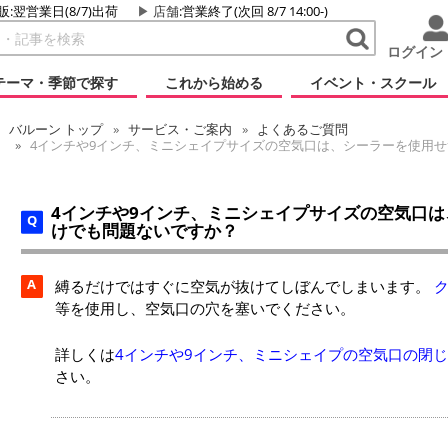
販:翌営業日(8/7)出荷
店舗
:営業終了(次回 8/7 14:00-)
ログイン
テーマ・季節で探す
これから始める
イベント・スクール
バルーン
トップ
サービス・ご案内
よくあるご質問
4インチや9インチ、ミニシェイプサイズの空気口は、シーラーを使用
4インチや9インチ、ミニシェイプサイズの空気口
けでも問題ないですか？
A
縛るだけではすぐに空気が抜けてしぼんでしまいます。
等を使用し、空気口の穴を塞いでください。
詳しくは
4インチや9インチ、ミニシェイプの空気口の閉
さい。