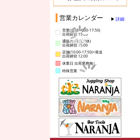
営業カレンダー
詳細
営業(店舗14:00-17:50)
出荷締切 15:00
通販のみ(店舗休)
出荷締切 15:00
店舗(10:00-17:50)+発送
出荷締切 12:00
休業日 出荷業務無し
特殊営業