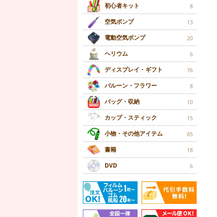
初心者キット
8
空気ポンプ
13
電動空気ポンプ
20
ヘリウム
6
ディスプレイ・ギフト
76
バルーン・フラワー
8
バッグ・収納
10
カップ・スティック
15
小物・その他アイテム
65
書籍
18
DVD
6