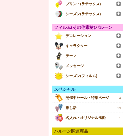
プリント(ラテックス)
シーズン(ラテックス)
フィルム(その他素材)バルーン
デコレーション
キャラクター
テーマ
メッセージ
シーズン(フィルム)
スペシャル
開催中セール・特集ページ
4
推し活
19
名入れ・オリジナル風船
1
バルーン関連商品