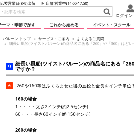
販:翌営業日(8/9)出荷
店舗
:営業中(14:00-17:50)
ログイン
テーマ・季節で探す
これから始める
イベント・スクール
バルーン
トップ
サービス・ご案内
よくあるご質問
細長い風船(ツイストバルーン)の商品名にある「260」や「360」はど
細長い風船(ツイストバルーン)の商品名にある「26
ですか？
A
260や160等はふくらませた後の直径と全長をインチ単位
160の場合
1・・・・太さ2インチ(約2.5センチ)
60・・・長さ60インチ(約150センチ)
260の場合