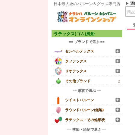
通
日本最大級のバルーン＆グッズ専門店
ラテックス(ゴム)風船
== ブランドで選ぶ ==
センペルテックス
タフテックス
リオテックス
その他ブランド
2
== 形状で選ぶ ==
ツイストバルーン
ラウンドバルーン(無地)
ラテックス・その他形状
== 季節・絵柄で選ぶ ==