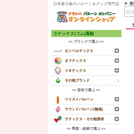
通
日本最大級のバルーン＆グッズ専門店
ラテックス(ゴム)風船
== ブランドで選ぶ ==
センペルテックス
タフテックス
リオテックス
その他ブランド
2
== 形状で選ぶ ==
ツイストバルーン
ラウンドバルーン(無地)
ラテックス・その他形状
== 季節・絵柄で選ぶ ==