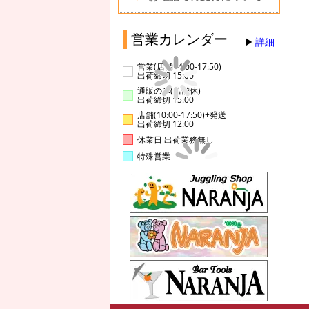
営業カレンダー
詳細
営業(店舗14:00-17:50)
出荷締切 15:00
通販のみ(店舗休)
出荷締切 15:00
店舗(10:00-17:50)+発送
出荷締切 12:00
休業日 出荷業務無し
特殊営業