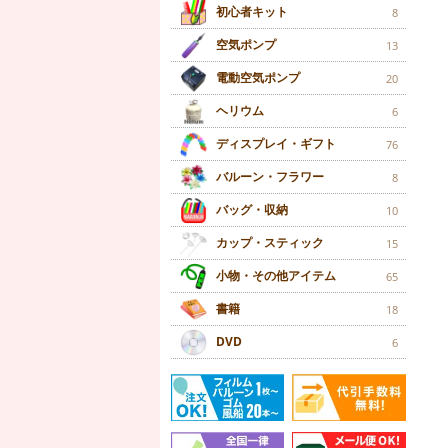
初心者キット
8
空気ポンプ
13
電動空気ポンプ
20
ヘリウム
6
ディスプレイ・ギフト
76
バルーン・フラワー
8
バッグ・収納
10
カップ・スティック
15
小物・その他アイテム
65
書籍
18
DVD
6