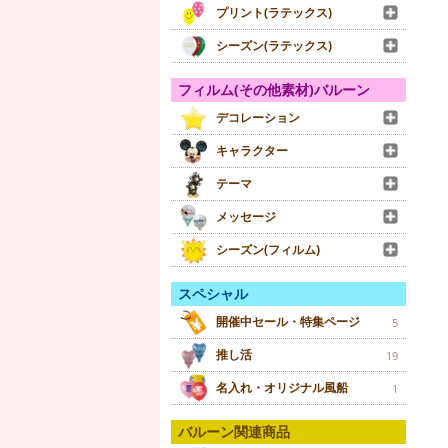
プリント(ラテックス)
シーズン(ラテックス)
フィルム(その他素材)バルーン
デコレーション
キャラクター
テーマ
メッセージ
シーズン(フィルム)
スペシャル
開催中セール・特集ページ
5
推し活
19
名入れ・オリジナル風船
1
バルーン関連商品