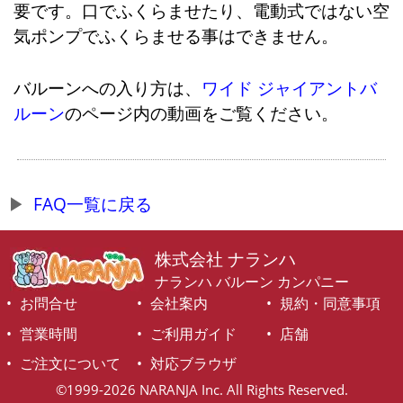
要です。口でふくらませたり、電動式ではない空
気ポンプでふくらませる事はできません。
バルーンへの入り方は、
ワイド ジャイアントバ
ルーン
のページ内の動画をご覧ください。
FAQ一覧に戻る
株式会社 ナランハ
ナランハ バルーン カンパニー
お問合せ
会社案内
規約・同意事項
営業時間
ご利用ガイド
店舗
ご注文について
対応ブラウザ
©1999-2026 NARANJA Inc. All Rights Reserved.