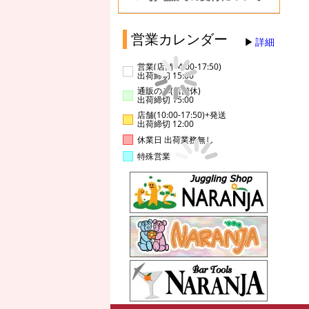
営業カレンダー
詳細
営業(店舗14:00-17:50)
出荷締切 15:00
通販のみ(店舗休)
出荷締切 15:00
店舗(10:00-17:50)+発送
出荷締切 12:00
休業日 出荷業務無し
特殊営業