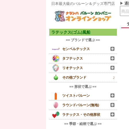
通
日本最大級のバルーン＆グッズ専門店
ラテックス(ゴム)風船
== ブランドで選ぶ ==
センペルテックス
タフテックス
リオテックス
その他ブランド
2
== 形状で選ぶ ==
ツイストバルーン
ラウンドバルーン(無地)
ラテックス・その他形状
== 季節・絵柄で選ぶ ==