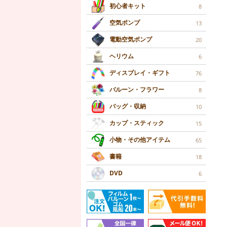
初心者キット
8
空気ポンプ
13
電動空気ポンプ
20
ヘリウム
6
ディスプレイ・ギフト
76
バルーン・フラワー
8
バッグ・収納
10
カップ・スティック
15
小物・その他アイテム
65
書籍
18
DVD
6