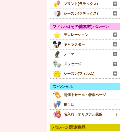
プリント(ラテックス)
シーズン(ラテックス)
フィルム(その他素材)バルーン
デコレーション
キャラクター
テーマ
メッセージ
シーズン(フィルム)
スペシャル
開催中セール・特集ページ
5
推し活
19
名入れ・オリジナル風船
1
バルーン関連商品