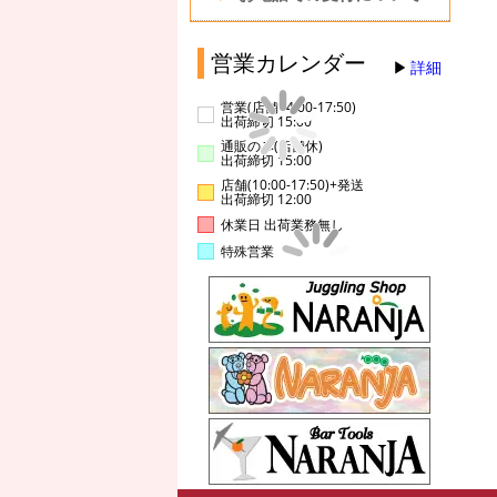
営業カレンダー
詳細
営業(店舗14:00-17:50)
出荷締切 15:00
通販のみ(店舗休)
出荷締切 15:00
店舗(10:00-17:50)+発送
出荷締切 12:00
休業日 出荷業務無し
特殊営業