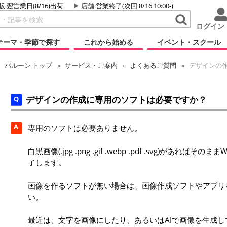
販:翌営業日(8/16)出荷
店舗
:営業終了(次回 8/16 10:00-)
ログイン
テーマ・季節で探す
これから始める
イベント・スクール
バルーン
トップ
サービス・ご案内
よくあるご質問
デザインの
デザインの作成に専用のソフトは必要ですか？
A
専用のソフトは必要ありません。
白黒画像(.jpg .png .gif .webp .pdf .svg)があ
了します。
画像を作るソフトが無い場合は、画像作成ソフトやアプリ
い。
最近は、文字を画像にしたり、あるいはAIで画像を生成