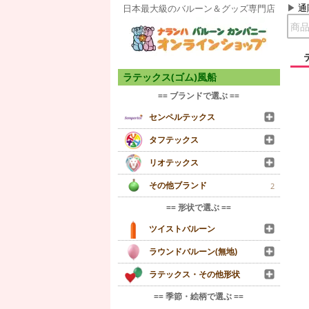
通
日本最大級のバルーン＆グッズ専門店
ラテックス(ゴム)風船
== ブランドで選ぶ ==
センペルテックス
タフテックス
リオテックス
その他ブランド
2
== 形状で選ぶ ==
ツイストバルーン
ラウンドバルーン(無地)
ラテックス・その他形状
== 季節・絵柄で選ぶ ==