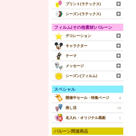
プリント(ラテックス)
シーズン(ラテックス)
フィルム(その他素材)バルーン
デコレーション
キャラクター
テーマ
メッセージ
シーズン(フィルム)
スペシャル
開催中セール・特集ページ
4
推し活
19
名入れ・オリジナル風船
1
バルーン関連商品