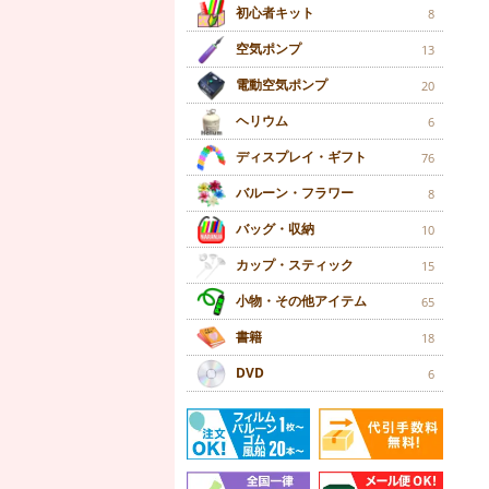
初心者キット
8
空気ポンプ
13
電動空気ポンプ
20
ヘリウム
6
ディスプレイ・ギフト
76
バルーン・フラワー
8
バッグ・収納
10
カップ・スティック
15
小物・その他アイテム
65
書籍
18
DVD
6