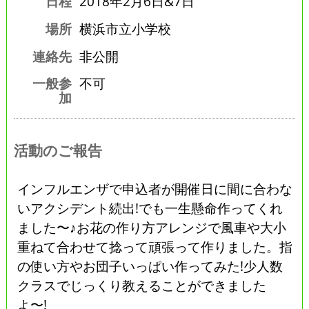
日程
2018年2月6日&7日
場所
横浜市立小学校
連絡先
非公開
一般参
不可
加
活動のご報告
インフルエンザで申込者が開催日に間に合わな
いアクシデント続出!でも一生懸命作ってくれ
ました〜♪お花の作り方アレンジで風車や大小
重ねて合わせて捻って頑張って作りました。指
の使い方やお団子いっぱい作ってみた!少人数
クラスでじっくり教えることができました
よ〜!