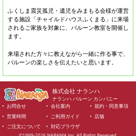
ふくしま震災孤児・遺児をみまもる会様が運営
する施設「チャイルドハウスふくまる」に来場
されるご家族を対象に、バルーン教室を開催し
ます。
来場された方々に教えながら一緒に作る事で、
バルーンの楽しさを伝えたいと思います。
株式会社 ナランハ
ナランハ バルーン カンパニー
お問合せ
会社案内
規約・同意事項
営業時間
ご利用ガイド
店舗
ご注文について
対応ブラウザ
©1999-2026 NARANJA Inc. All Rights Reserved.