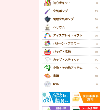
初心者キット
8
空気ポンプ
13
電動空気ポンプ
20
ヘリウム
6
ディスプレイ・ギフト
76
バルーン・フラワー
8
バッグ・収納
10
カップ・スティック
15
小物・その他アイテム
65
書籍
18
DVD
6