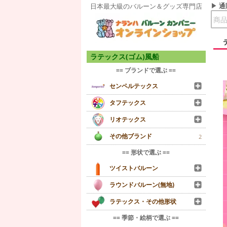
通
日本最大級のバルーン＆グッズ専門店
ラテックス(ゴム)風船
== ブランドで選ぶ ==
センペルテックス
タフテックス
リオテックス
その他ブランド
2
== 形状で選ぶ ==
ツイストバルーン
ラウンドバルーン(無地)
ラテックス・その他形状
== 季節・絵柄で選ぶ ==