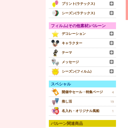
プリント(ラテックス)
シーズン(ラテックス)
フィルム(その他素材)バルーン
デコレーション
キャラクター
テーマ
メッセージ
シーズン(フィルム)
スペシャル
開催中セール・特集ページ
4
推し活
19
名入れ・オリジナル風船
1
バルーン関連商品