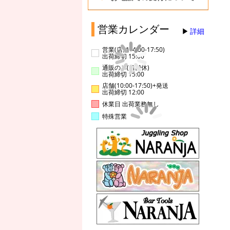
営業カレンダー
詳細
営業(店舗14:00-17:50)
出荷締切 15:00
通販のみ(店舗休)
出荷締切 15:00
店舗(10:00-17:50)+発送
出荷締切 12:00
休業日 出荷業務無し
特殊営業