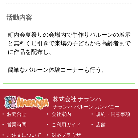
活動内容
町内会夏祭りの会場内で手作りバルーンの展示
と無料くじ引きで来場の子どもから高齢者まで
に作品を配布し、
簡単なバルーン体験コーナーも行う。
株式会社 ナランハ
ナランハ バルーン カンパニー
お問合せ
会社案内
規約・同意事項
営業時間
ご利用ガイド
店舗
ご注文について
対応ブラウザ