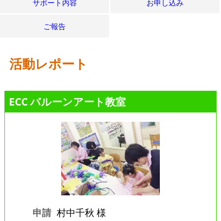
サポート内容
お申し込み
ご報告
活動レポート
ECC バルーンアート教室
申請
村中千秋 様