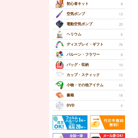
初心者キット
8
空気ポンプ
13
電動空気ポンプ
20
ヘリウム
6
ディスプレイ・ギフト
76
バルーン・フラワー
8
バッグ・収納
10
カップ・スティック
15
小物・その他アイテム
65
書籍
18
DVD
6