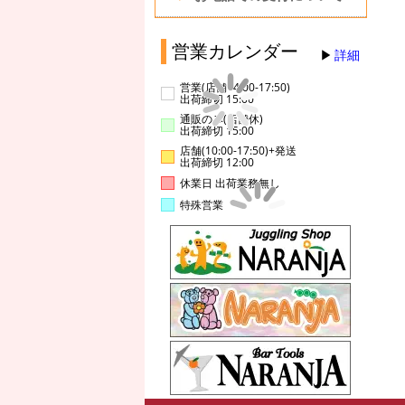
営業カレンダー
詳細
営業(店舗14:00-17:50)
出荷締切 15:00
通販のみ(店舗休)
出荷締切 15:00
店舗(10:00-17:50)+発送
出荷締切 12:00
休業日 出荷業務無し
特殊営業