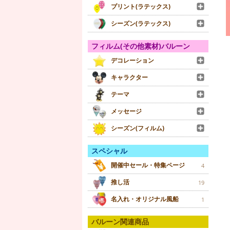
プリント(ラテックス)
シーズン(ラテックス)
フィルム(その他素材)バルーン
デコレーション
キャラクター
テーマ
メッセージ
シーズン(フィルム)
スペシャル
開催中セール・特集ページ
4
推し活
19
名入れ・オリジナル風船
1
バルーン関連商品