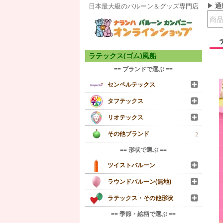
通
日本最大級のバルーン＆グッズ専門店
ラテックス(ゴム)風船
== ブランドで選ぶ ==
センペルテックス
タフテックス
リオテックス
その他ブランド
2
== 形状で選ぶ ==
ツイストバルーン
ラウンドバルーン(無地)
ラテックス・その他形状
== 季節・絵柄で選ぶ ==