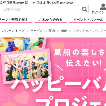
販:翌営業日(8/9)出荷
店舗
:本日休(次回 8/9 10:00-)
ログイン
テーマ・季節で探す
これから始める
イベント・スクール
バルーン
トップ
サービス・ご案内
HBP
ソラシド★バルーンア