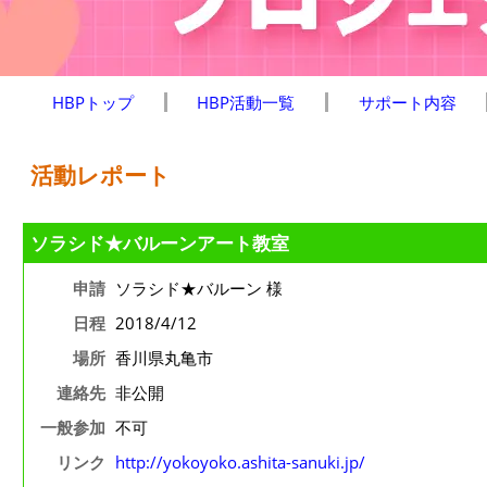
HBPトップ
HBP活動一覧
サポート内容
活動レポート
ソラシド★バルーンアート教室
申請
ソラシド★バルーン 様
日程
2018/4/12
場所
香川県丸亀市
連絡先
非公開
一般参加
不可
リンク
http://yokoyoko.ashita-sanuki.jp/