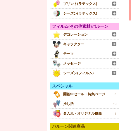
プリント(ラテックス)
シーズン(ラテックス)
フィルム(その他素材)バルーン
デコレーション
キャラクター
テーマ
メッセージ
シーズン(フィルム)
スペシャル
開催中セール・特集ページ
4
推し活
19
名入れ・オリジナル風船
1
バルーン関連商品