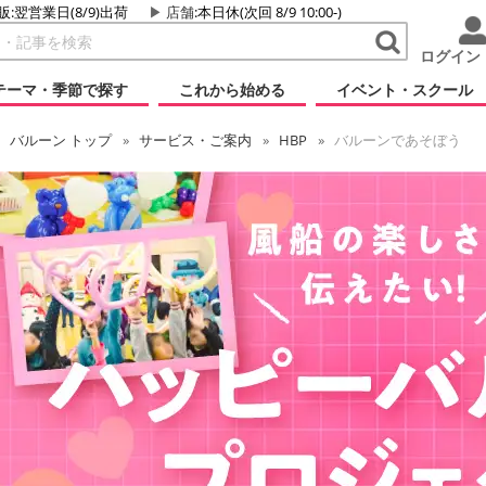
販:翌営業日(8/9)出荷
店舗
:本日休(次回 8/9 10:00-)
ログイン
テーマ・季節で探す
これから始める
イベント・スクール
バルーン
トップ
サービス・ご案内
HBP
バルーンであそぼう