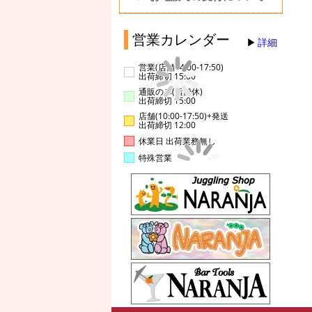
営業カレンダー
詳細
営業(店舗14:00-17:50)
出荷締切 15:00
通販のみ(店舗休)
出荷締切 15:00
店舗(10:00-17:50)+発送
出荷締切 12:00
休業日 出荷業務無し
特殊営業