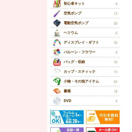
初心者キット
8
空気ポンプ
13
電動空気ポンプ
20
ヘリウム
6
ディスプレイ・ギフト
76
バルーン・フラワー
8
バッグ・収納
10
カップ・スティック
15
小物・その他アイテム
65
書籍
18
DVD
6