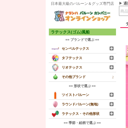
通
日本最大級のバルーン＆グッズ専門店
ラテックス(ゴム)風船
== ブランドで選ぶ ==
センペルテックス
タフテックス
リオテックス
その他ブランド
2
== 形状で選ぶ ==
ツイストバルーン
ラウンドバルーン(無地)
ラテックス・その他形状
== 季節・絵柄で選ぶ ==