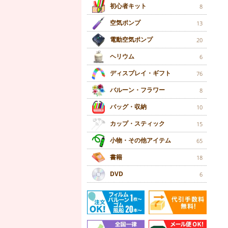
初心者キット
8
空気ポンプ
13
電動空気ポンプ
20
ヘリウム
6
ディスプレイ・ギフト
76
バルーン・フラワー
8
バッグ・収納
10
カップ・スティック
15
小物・その他アイテム
65
書籍
18
DVD
6