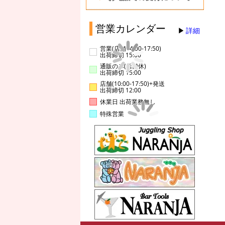
営業カレンダー
詳細
営業(店舗14:00-17:50)
出荷締切 15:00
通販のみ(店舗休)
出荷締切 15:00
店舗(10:00-17:50)+発送
出荷締切 12:00
休業日 出荷業務無し
特殊営業