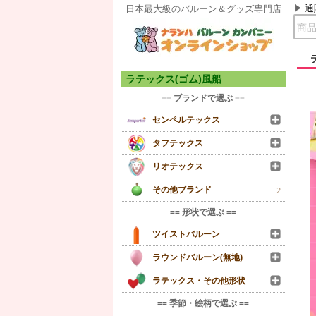
通
日本最大級のバルーン＆グッズ専門店
ラテックス(ゴム)風船
== ブランドで選ぶ ==
センペルテックス
タフテックス
リオテックス
その他ブランド
2
== 形状で選ぶ ==
ツイストバルーン
ラウンドバルーン(無地)
ラテックス・その他形状
== 季節・絵柄で選ぶ ==