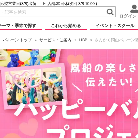
販:翌営業日(8/9)出荷
店舗
:本日休(次回 8/9 10:00-)
ログイン
テーマ・季節で探す
これから始める
イベント・スクール
バルーン
トップ
サービス・ご案内
HBP
さんかく岡山バルーン