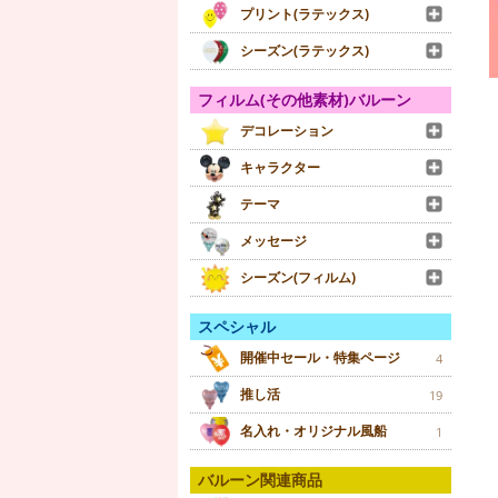
プリント(ラテックス)
シーズン(ラテックス)
フィルム(その他素材)バルーン
デコレーション
キャラクター
テーマ
メッセージ
シーズン(フィルム)
スペシャル
開催中セール・特集ページ
4
推し活
19
名入れ・オリジナル風船
1
バルーン関連商品