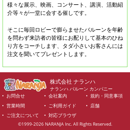
様々な展示、映画、コンサート、講演、活動紹
介等々が一堂に会する催しです。
そこに毎回ロビーで膨らませたバルーンを年齢
を問わず来訪者の皆様にお配りして基本のひね
り方をコーチします、タダ小さいお客さんには
注文を聞いてプレゼントします。
株式会社 ナランハ
ナランハ バルーン カンパニー
お問合せ
会社案内
規約・同意事項
営業時間
ご利用ガイド
店舗
ご注文について
対応ブラウザ
©1999-2026 NARANJA Inc. All Rights Reserved.