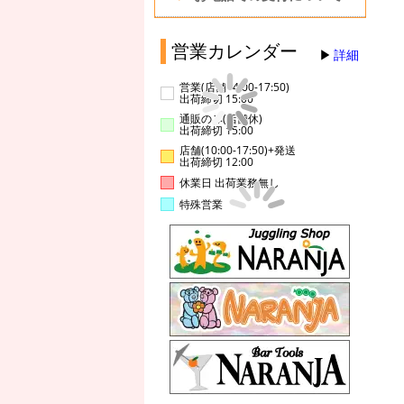
営業カレンダー
詳細
営業(店舗14:00-17:50)
出荷締切 15:00
通販のみ(店舗休)
出荷締切 15:00
店舗(10:00-17:50)+発送
出荷締切 12:00
休業日 出荷業務無し
特殊営業