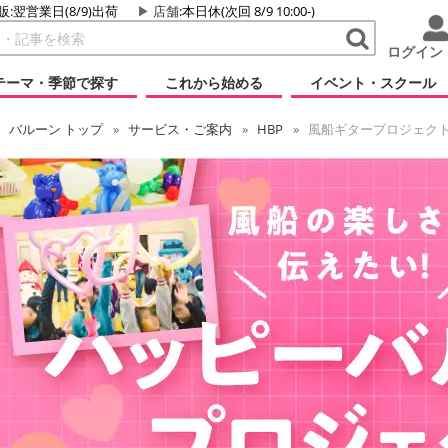
販:翌営業日(8/9)出荷
店舗
:本日休(次回 8/9 10:00-)
ログイン
テーマ・季節で探す
これから始める
イベント・スクール
バルーン
トップ
サービス・ご案内
HBP
風船ギタープロジェク