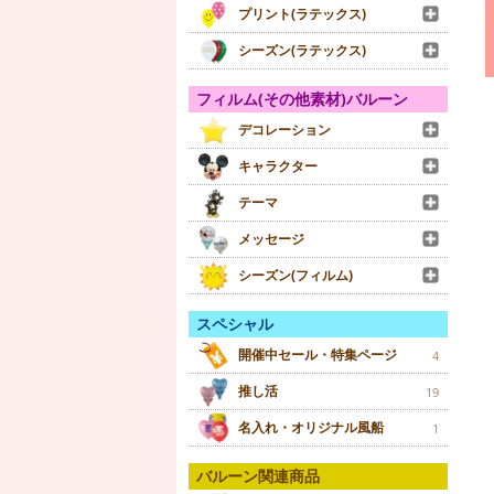
プリント(ラテックス)
シーズン(ラテックス)
フィルム(その他素材)バルーン
デコレーション
キャラクター
テーマ
メッセージ
シーズン(フィルム)
スペシャル
開催中セール・特集ページ
4
推し活
19
名入れ・オリジナル風船
1
バルーン関連商品