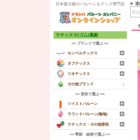
通
日本最大級のバルーン＆グッズ専門店
ラテックス(ゴム)風船
== ブランドで選ぶ ==
センペルテックス
タフテックス
リオテックス
その他ブランド
2
== 形状で選ぶ ==
ツイストバルーン
ラウンドバルーン(無地)
ラテックス・その他形状
== 季節・絵柄で選ぶ ==