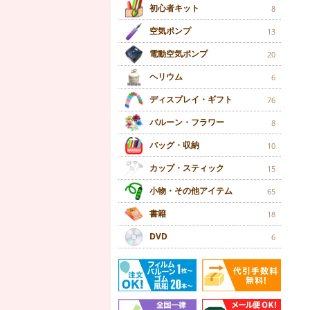
初心者キット
8
空気ポンプ
13
電動空気ポンプ
20
ヘリウム
6
ディスプレイ・ギフト
76
バルーン・フラワー
8
バッグ・収納
10
カップ・スティック
15
小物・その他アイテム
65
書籍
18
DVD
6