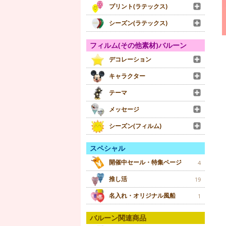
プリント(ラテックス)
シーズン(ラテックス)
フィルム(その他素材)バルーン
デコレーション
キャラクター
テーマ
メッセージ
シーズン(フィルム)
スペシャル
開催中セール・特集ページ
4
推し活
19
名入れ・オリジナル風船
1
バルーン関連商品