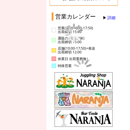
営業カレンダー
詳細
営業(店舗14:00-17:50)
出荷締切 15:00
通販のみ(店舗休)
出荷締切 15:00
店舗(10:00-17:50)+発送
出荷締切 12:00
休業日 出荷業務無し
特殊営業