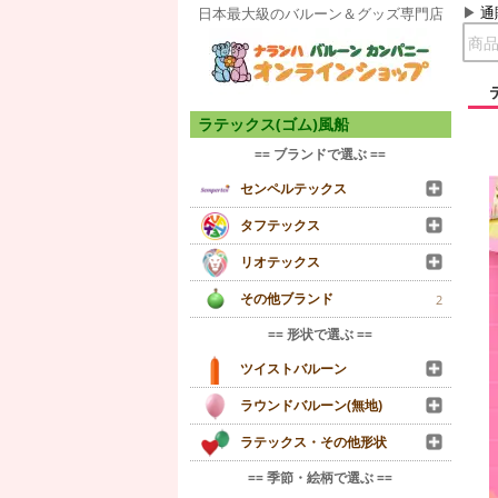
通
日本最大級のバルーン＆グッズ専門店
ラテックス(ゴム)風船
== ブランドで選ぶ ==
センペルテックス
タフテックス
リオテックス
その他ブランド
2
== 形状で選ぶ ==
ツイストバルーン
ラウンドバルーン(無地)
ラテックス・その他形状
== 季節・絵柄で選ぶ ==