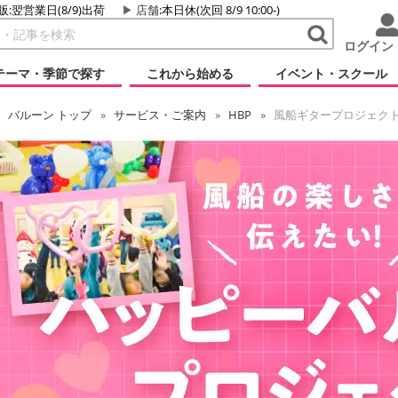
販:翌営業日(8/9)出荷
店舗
:本日休(次回 8/9 10:00-)
ログイン
テーマ・季節で探す
これから始める
イベント・スクール
バルーン
トップ
サービス・ご案内
HBP
風船ギタープロジェク