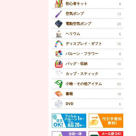
初心者キット
8
空気ポンプ
13
電動空気ポンプ
20
ヘリウム
6
ディスプレイ・ギフト
76
バルーン・フラワー
8
バッグ・収納
10
カップ・スティック
15
小物・その他アイテム
65
書籍
18
DVD
6