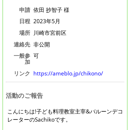
申請
依田 抄智子 様
日程
2023年5月
場所
川崎市宮前区
連絡先
非公開
一般参
可
加
リンク
https://ameblo.jp/chikono/
活動のご報告
こんにちは!子ども料理教室主宰&バルーンデコ
レーターのSachikoです。