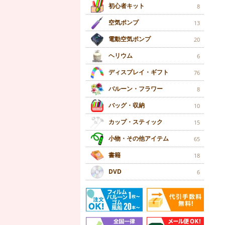
初心者キット
8
空気ポンプ
13
電動空気ポンプ
20
ヘリウム
6
ディスプレイ・ギフト
76
バルーン・フラワー
8
バッグ・収納
10
カップ・スティック
15
小物・その他アイテム
65
書籍
18
DVD
6