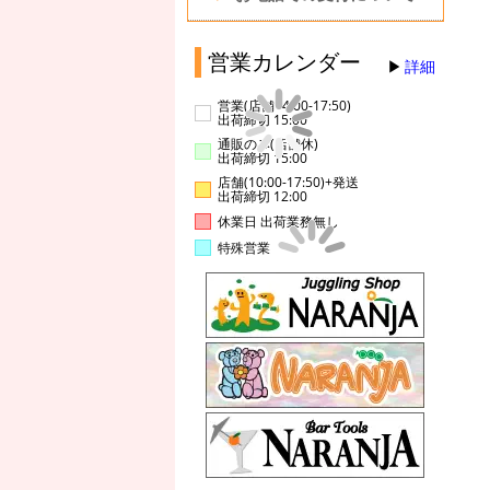
営業カレンダー
詳細
営業(店舗14:00-17:50)
出荷締切 15:00
通販のみ(店舗休)
出荷締切 15:00
店舗(10:00-17:50)+発送
出荷締切 12:00
休業日 出荷業務無し
特殊営業