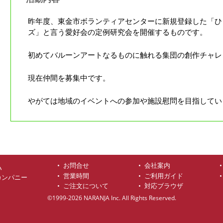
昨年度、東金市ボランティアセンターに新規登録した「ひ
ズ」と言う愛好会の定例研究会を開催するものです。
初めてバルーンアートなるものに触れる集団の創作チャレ
現在仲間を募集中です。
やがては地域のイベントへの参加や施設慰問を目指してい
お問合せ
会社案内
ハ
営業時間
ご利用ガイド
カンパニー
ご注文について
対応ブラウザ
©1999-2026 NARANJA Inc. All Rights Reserved.