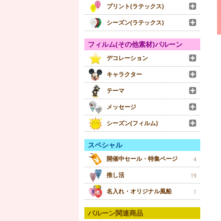
プリント(ラテックス)
シーズン(ラテックス)
フィルム(その他素材)バルーン
デコレーション
キャラクター
テーマ
メッセージ
シーズン(フィルム)
スペシャル
開催中セール・特集ページ
4
推し活
19
名入れ・オリジナル風船
1
バルーン関連商品