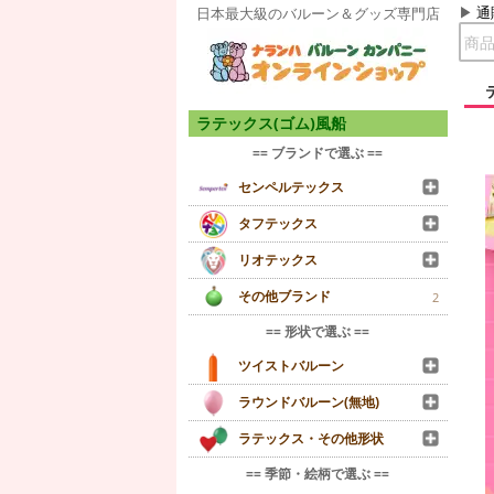
通
日本最大級のバルーン＆グッズ専門店
ラテックス(ゴム)風船
== ブランドで選ぶ ==
センペルテックス
タフテックス
リオテックス
その他ブランド
2
== 形状で選ぶ ==
ツイストバルーン
ラウンドバルーン(無地)
ラテックス・その他形状
== 季節・絵柄で選ぶ ==