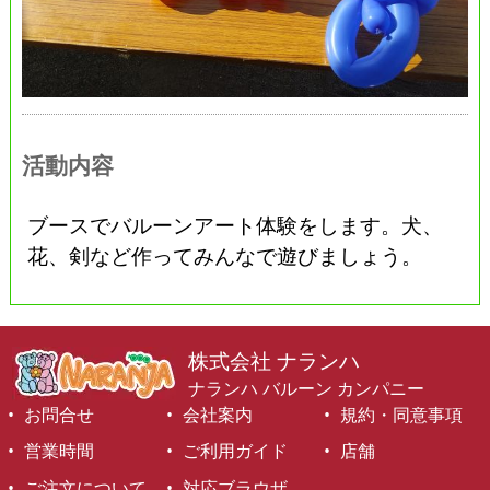
活動内容
ブースでバルーンアート体験をします。犬、
花、剣など作ってみんなで遊びましょう。
株式会社 ナランハ
ナランハ バルーン カンパニー
お問合せ
会社案内
規約・同意事項
営業時間
ご利用ガイド
店舗
ご注文について
対応ブラウザ