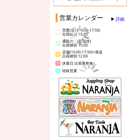
営業カレンダー
詳細
営業(店舗14:00-17:50)
出荷締切 15:00
通販のみ(店舗休)
出荷締切 15:00
店舗(10:00-17:50)+発送
出荷締切 12:00
休業日 出荷業務無し
特殊営業