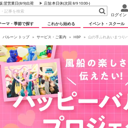
販:翌営業日(8/9)出荷
店舗
:本日休(次回 8/9 10:00-)
ログイン
テーマ・季節で探す
これから始める
イベント・スクール
バルーン
トップ
サービス・ご案内
HBP
山の手ふれあいまつり