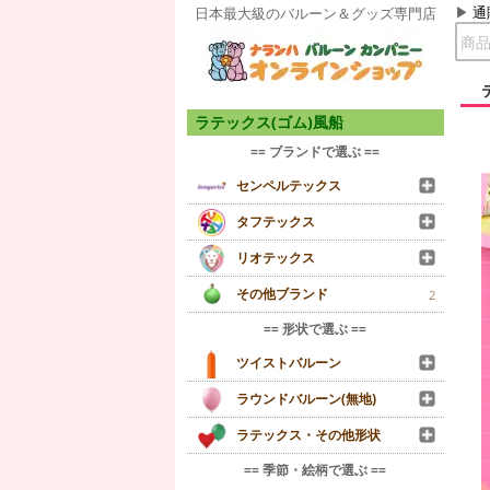
通
日本最大級のバルーン＆グッズ専門店
ラテックス(ゴム)風船
== ブランドで選ぶ ==
センペルテックス
タフテックス
リオテックス
その他ブランド
2
== 形状で選ぶ ==
ツイストバルーン
ラウンドバルーン(無地)
ラテックス・その他形状
== 季節・絵柄で選ぶ ==