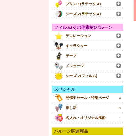
プリント(ラテックス)
シーズン(ラテックス)
フィルム(その他素材)バルーン
デコレーション
キャラクター
テーマ
メッセージ
シーズン(フィルム)
スペシャル
開催中セール・特集ページ
4
推し活
19
名入れ・オリジナル風船
1
バルーン関連商品