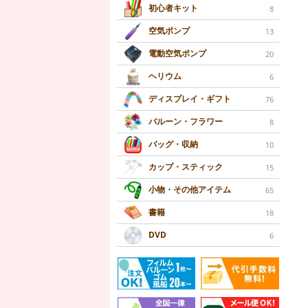
初心者キット
8
空気ポンプ
13
電動空気ポンプ
20
ヘリウム
6
ディスプレイ・ギフト
76
バルーン・フラワー
8
バッグ・収納
10
カップ・スティック
15
小物・その他アイテム
65
書籍
18
DVD
6