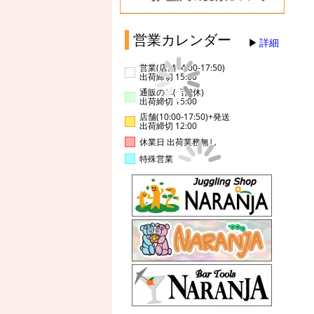
営業カレンダー
詳細
営業(店舗14:00-17:50)
出荷締切 15:00
通販のみ(店舗休)
出荷締切 15:00
店舗(10:00-17:50)+発送
出荷締切 12:00
休業日 出荷業務無し
特殊営業