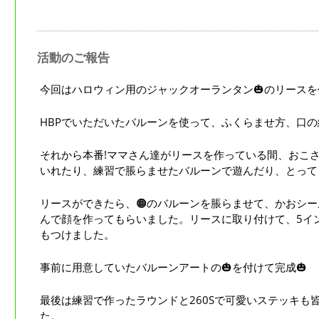
活動のご報告
今回はハロウィン用のジャックオーランタン🎃のリースを
HBPでいただいたバルーンを使って、ふくらませ方、口
それから本番!ママさん達がリースを作っている間、おこ
いれたり、練習で脹らませたバルーンで遊んだり、とって
リースができたら、🟠のバルーンを脹らませて、かおシ
んで顔を作ってもらいました。リースに取り付けて、5イ
もつけました。
事前に用意していたバルーンアートの🎃を付けて完成🎃
最後は練習で作ったラウンドと260Sで可愛いステッキも
た。