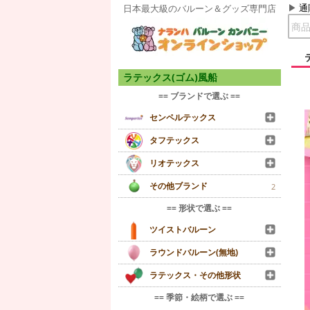
通
日本最大級のバルーン＆グッズ専門店
ラテックス(ゴム)風船
== ブランドで選ぶ ==
センペルテックス
タフテックス
リオテックス
その他ブランド
2
== 形状で選ぶ ==
ツイストバルーン
ラウンドバルーン(無地)
ラテックス・その他形状
== 季節・絵柄で選ぶ ==