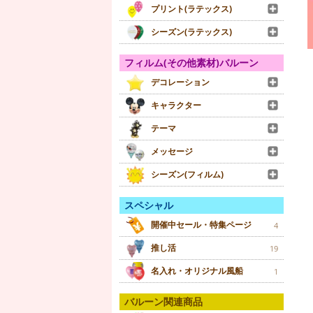
プリント(ラテックス)
シーズン(ラテックス)
フィルム(その他素材)バルーン
デコレーション
キャラクター
テーマ
メッセージ
シーズン(フィルム)
スペシャル
開催中セール・特集ページ
4
推し活
19
名入れ・オリジナル風船
1
バルーン関連商品