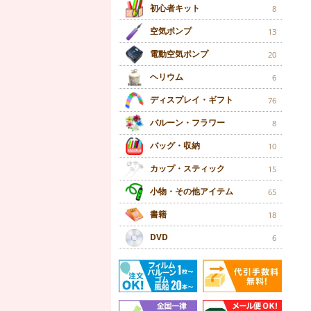
初心者キット
8
空気ポンプ
13
電動空気ポンプ
20
ヘリウム
6
ディスプレイ・ギフト
76
バルーン・フラワー
8
バッグ・収納
10
カップ・スティック
15
小物・その他アイテム
65
書籍
18
DVD
6