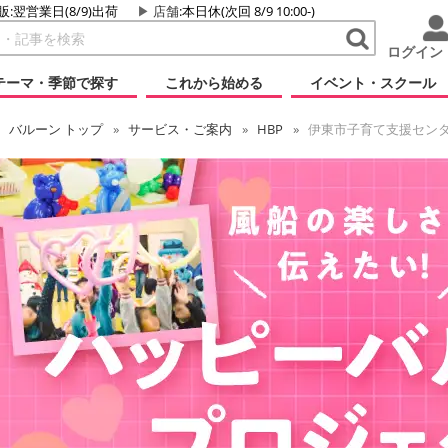
販:翌営業日(8/9)出荷
店舗
:本日休(次回 8/9 10:00-)
ログイン
テーマ・季節で探す
これから始める
イベント・スクール
バルーン
トップ
サービス・ご案内
HBP
伊東市子育て支援センタ