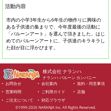
活動内容
市内の小学3年生から6年生の物作りに興味の
ある子供達の集まりで、今年度最後の活動に
「バルーンアート」を選んで頂きました。はじ
めてのバルーンアートに、子供達のキラキラし
た顔が目に浮かびます。
株式会社 ナランハ
ナランハ バルーン カンパニー
お問合せ
会社案内
規約・同意事項
営業時間
ご利用ガイド
店舗
ご注文について
対応ブラウザ
©1999-2026 NARANJA Inc. All Rights Reserved.