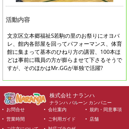
活動内容
文京区立本郷福祉S若駒の里のお祭りにオヨバ
レ、館内各部屋を回ってパフォーマンス、体育
館に集まって基本のひねり方の講習、100本ほ
どは事前に職員の方が膨らませて下さるそうで
すが、そのほかはMr.GGが単独で活躍?
株式会社 ナランハ
ナランハ バルーン カンパニー
お問合せ
会社案内
規約・同意事項
営業時間
ご利用ガイド
店舗
ご注文について
対応ブラウザ