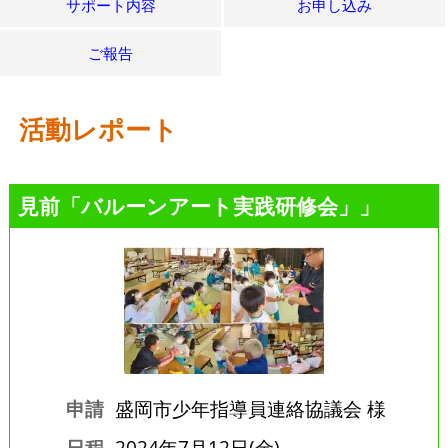
サポート内容
お申し込み
ご報告
活動レポート
見前「バルーンアート実践研修会」」
申請
盛岡市少年指導員連絡協議会 様
日程
2024年7月12日(金)