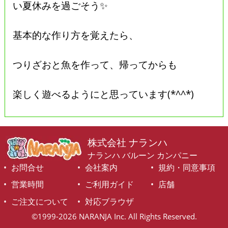
い夏休みを過ごそう✨
基本的な作り方を覚えたら、
つりざおと魚を作って、帰ってからも
楽しく遊べるようにと思っています(*^^*)
株式会社 ナランハ
ナランハ バルーン カンパニー
お問合せ
会社案内
規約・同意事項
営業時間
ご利用ガイド
店舗
ご注文について
対応ブラウザ
©1999-2026 NARANJA Inc. All Rights Reserved.