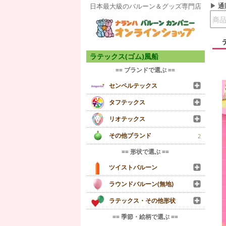
通
日本最大級のバルーン＆グッズ専門店
ラテックス(ゴム)風船
== ブランドで選ぶ ==
センペルテックス
タフテックス
リオテックス
その他ブランド
2
== 形状で選ぶ ==
ツイストバルーン
ラウンドバルーン(無地)
ラテックス・その他形状
== 季節・絵柄で選ぶ ==