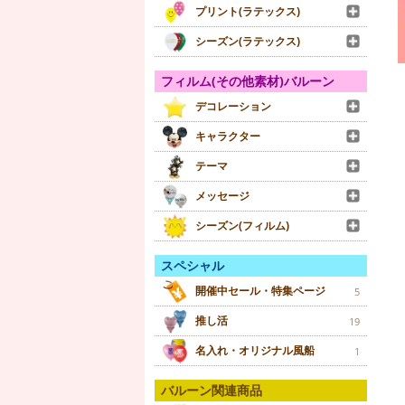
プリント(ラテックス)
シーズン(ラテックス)
フィルム(その他素材)バルーン
デコレーション
キャラクター
テーマ
メッセージ
シーズン(フィルム)
スペシャル
開催中セール・特集ページ
5
推し活
19
名入れ・オリジナル風船
1
バルーン関連商品