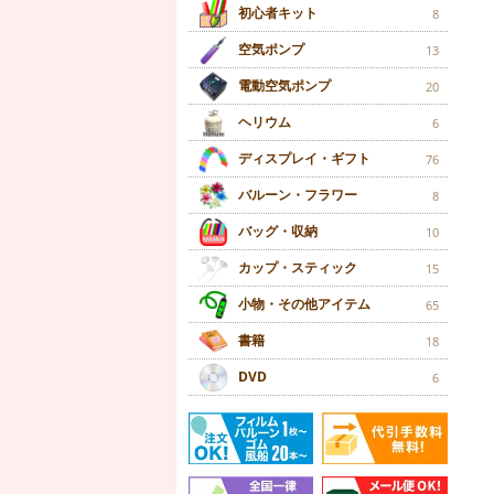
初心者キット
8
空気ポンプ
13
電動空気ポンプ
20
ヘリウム
6
ディスプレイ・ギフト
76
バルーン・フラワー
8
バッグ・収納
10
カップ・スティック
15
小物・その他アイテム
65
書籍
18
DVD
6