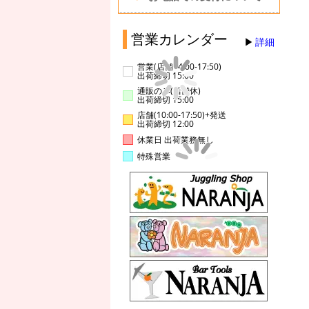
営業カレンダー
詳細
営業(店舗14:00-17:50)
出荷締切 15:00
通販のみ(店舗休)
出荷締切 15:00
店舗(10:00-17:50)+発送
出荷締切 12:00
休業日 出荷業務無し
特殊営業