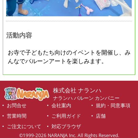
活動内容
お寺で子どもたち向けのイベントを開催し、み
んなでバルーンアートを楽しみます。
株式会社 ナランハ
ナランハ バルーン カンパニー
お問合せ
会社案内
規約・同意事項
営業時間
ご利用ガイド
店舗
ご注文について
対応ブラウザ
©1999-2026 NARANJA Inc. All Rights Reserved.