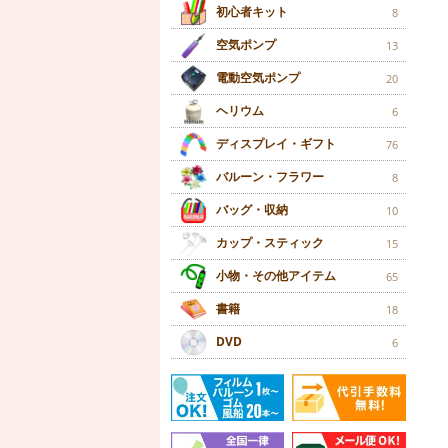
初心者キット
8
空気ポンプ
13
電動空気ポンプ
20
ヘリウム
6
ディスプレイ・ギフト
76
バルーン・フラワー
8
バッグ・収納
10
カップ・スティック
15
小物・その他アイテム
65
書籍
18
DVD
6