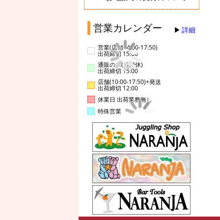
営業カレンダー
詳細
営業(店舗14:00-17:50)
出荷締切 15:00
通販のみ(店舗休)
出荷締切 15:00
店舗(10:00-17:50)+発送
出荷締切 12:00
休業日 出荷業務無し
特殊営業