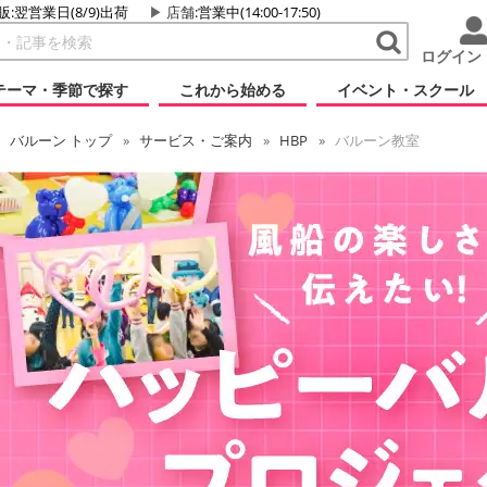
販:翌営業日(8/9)出荷
店舗
:営業中(14:00-17:50)
ログイン
テーマ・季節で探す
これから始める
イベント・スクール
バルーン
トップ
サービス・ご案内
HBP
バルーン教室