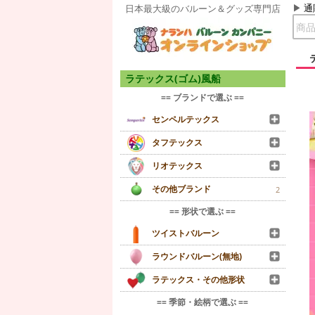
通
日本最大級のバルーン＆グッズ専門店
ラテックス(ゴム)風船
== ブランドで選ぶ ==
センペルテックス
タフテックス
リオテックス
その他ブランド
2
== 形状で選ぶ ==
ツイストバルーン
ラウンドバルーン(無地)
ラテックス・その他形状
== 季節・絵柄で選ぶ ==