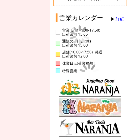
営業カレンダー
詳細
営業(店舗14:00-17:50)
出荷締切 15:00
通販のみ(店舗休)
出荷締切 15:00
店舗(10:00-17:50)+発送
出荷締切 12:00
休業日 出荷業務無し
特殊営業