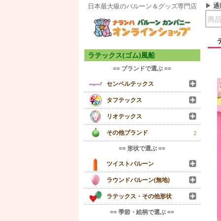
通
日本最大級のバルーン＆グッズ専門店
ラテックス(ゴム)風船
== ブランドで選ぶ ==
センペルテックス
タフテックス
リオテックス
その他ブランド
2
== 形状で選ぶ ==
ツイストバルーン
ラウンドバルーン(無地)
ラテックス・その他形状
== 季節・絵柄で選ぶ ==