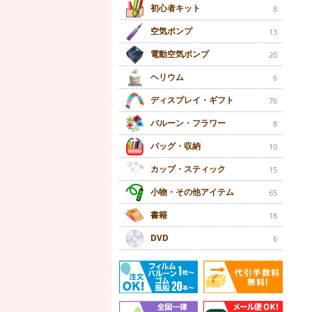
初心者キット
8
空気ポンプ
13
電動空気ポンプ
20
ヘリウム
6
ディスプレイ・ギフト
76
バルーン・フラワー
8
バッグ・収納
10
カップ・スティック
15
小物・その他アイテム
65
書籍
18
DVD
6