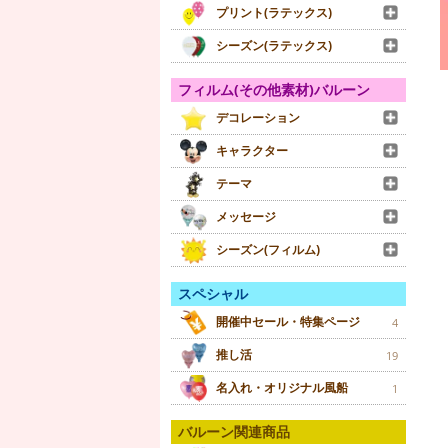
プリント(ラテックス)
シーズン(ラテックス)
フィルム(その他素材)バルーン
デコレーション
キャラクター
テーマ
メッセージ
シーズン(フィルム)
スペシャル
開催中セール・特集ページ
4
推し活
19
名入れ・オリジナル風船
1
バルーン関連商品