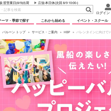
販:翌営業日(8/9)出荷
店舗
:本日休(次回 8/9 10:00-)
ログイン
テーマ・季節で探す
これから始める
イベント・スクール
バルーン
トップ
サービス・ご案内
HBP
バレンタインに向けて!