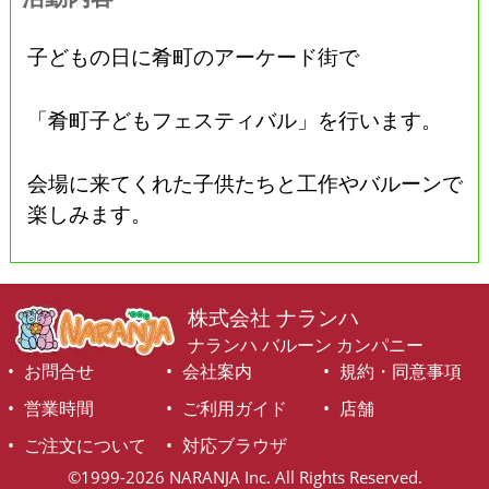
子どもの日に肴町のアーケード街で
「肴町子どもフェスティバル」を行います。
会場に来てくれた子供たちと工作やバルーンで
楽しみます。
株式会社 ナランハ
ナランハ バルーン カンパニー
お問合せ
会社案内
規約・同意事項
営業時間
ご利用ガイド
店舗
ご注文について
対応ブラウザ
©1999-2026 NARANJA Inc. All Rights Reserved.