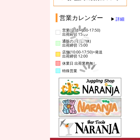
営業カレンダー
詳細
営業(店舗14:00-17:50)
出荷締切 15:00
通販のみ(店舗休)
出荷締切 15:00
店舗(10:00-17:50)+発送
出荷締切 12:00
休業日 出荷業務無し
特殊営業