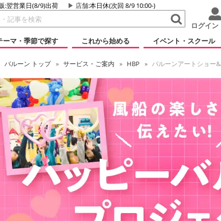
販:翌営業日(8/9)出荷
店舗
:本日休(次回 8/9 10:00-)
ログイン
テーマ・季節で探す
これから始める
イベント・スクール
バルーン
トップ
サービス・ご案内
HBP
バルーンアートショー&