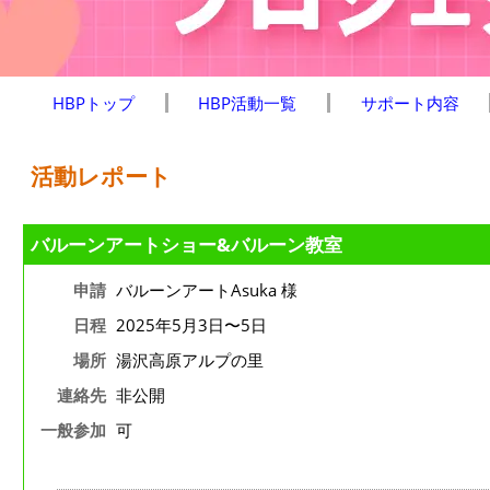
HBPトップ
HBP活動一覧
サポート内容
活動レポート
バルーンアートショー&バルーン教室
申請
バルーンアートAsuka 様
日程
2025年5月3日〜5日
場所
湯沢高原アルプの里
連絡先
非公開
一般参加
可