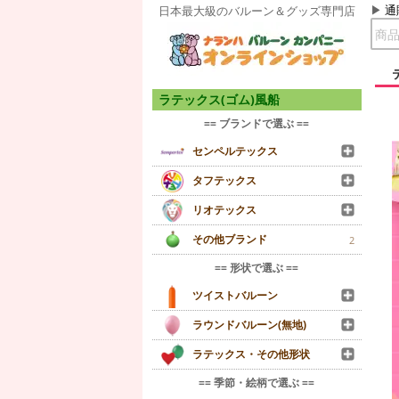
通
日本最大級のバルーン＆グッズ専門店
ラテックス(ゴム)風船
== ブランドで選ぶ ==
センペルテックス
タフテックス
リオテックス
その他ブランド
2
== 形状で選ぶ ==
ツイストバルーン
ラウンドバルーン(無地)
ラテックス・その他形状
== 季節・絵柄で選ぶ ==