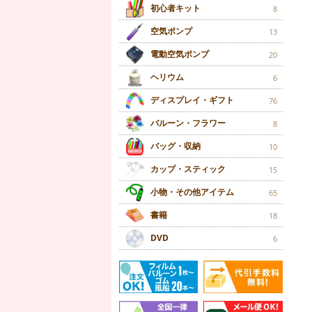
初心者キット
8
空気ポンプ
13
電動空気ポンプ
20
ヘリウム
6
ディスプレイ・ギフト
76
バルーン・フラワー
8
バッグ・収納
10
カップ・スティック
15
小物・その他アイテム
65
書籍
18
DVD
6