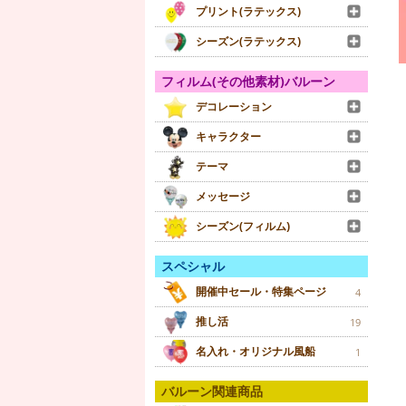
プリント(ラテックス)
シーズン(ラテックス)
フィルム(その他素材)バルーン
デコレーション
キャラクター
テーマ
メッセージ
シーズン(フィルム)
スペシャル
開催中セール・特集ページ
4
推し活
19
名入れ・オリジナル風船
1
バルーン関連商品