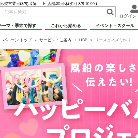
販:翌営業日(8/9)出荷
店舗
:本日休(次回 8/9 10:00-)
ログイン
テーマ・季節で探す
これから始める
イベント・スクール
バルーン
トップ
サービス・ご案内
HBP
リースとネズミ作り