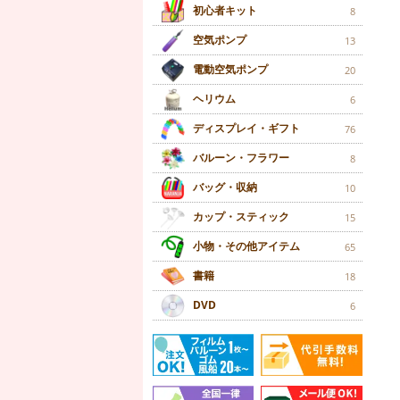
初心者キット
8
空気ポンプ
13
電動空気ポンプ
20
ヘリウム
6
ディスプレイ・ギフト
76
バルーン・フラワー
8
バッグ・収納
10
カップ・スティック
15
小物・その他アイテム
65
書籍
18
DVD
6