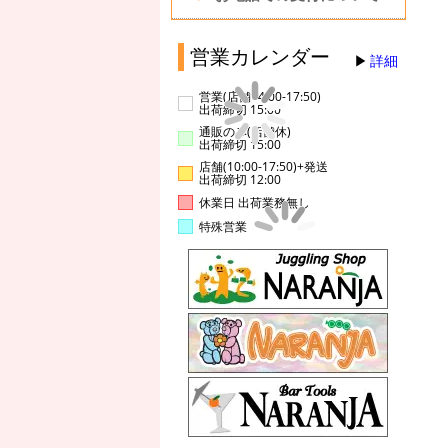
営業カレンダー
詳細
営業(店舗14:00-17:50)
出荷締切 15:00
通販のみ(店舗休)
出荷締切 15:00
店舗(10:00-17:50)+発送
出荷締切 12:00
休業日 出荷業務無し
特殊営業