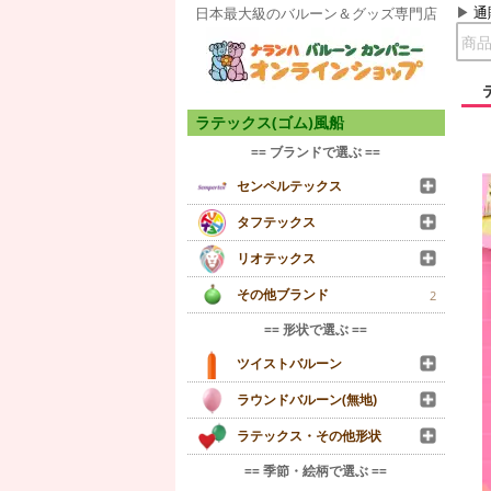
通
日本最大級のバルーン＆グッズ専門店
ラテックス(ゴム)風船
== ブランドで選ぶ ==
センペルテックス
タフテックス
リオテックス
その他ブランド
2
== 形状で選ぶ ==
ツイストバルーン
ラウンドバルーン(無地)
ラテックス・その他形状
== 季節・絵柄で選ぶ ==