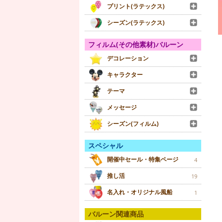
プリント(ラテックス)
シーズン(ラテックス)
フィルム(その他素材)バルーン
デコレーション
キャラクター
テーマ
メッセージ
シーズン(フィルム)
スペシャル
開催中セール・特集ページ
4
推し活
19
名入れ・オリジナル風船
1
バルーン関連商品