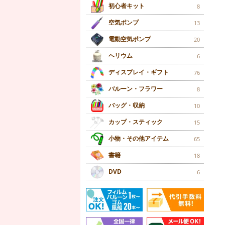
初心者キット
8
空気ポンプ
13
電動空気ポンプ
20
ヘリウム
6
ディスプレイ・ギフト
76
バルーン・フラワー
8
バッグ・収納
10
カップ・スティック
15
小物・その他アイテム
65
書籍
18
DVD
6