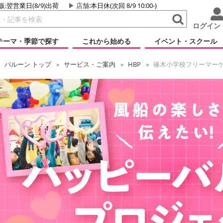
販:翌営業日(8/9)出荷
店舗
:本日休(次回 8/9 10:00-)
ログイン
テーマ・季節で探す
これから始める
イベント・スクール
バルーン
トップ
サービス・ご案内
HBP
篠木小学校フリーマー