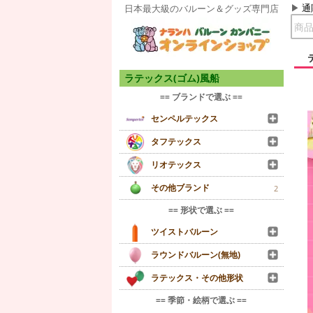
通
日本最大級のバルーン＆グッズ専門店
ラテックス(ゴム)風船
== ブランドで選ぶ ==
センペルテックス
タフテックス
リオテックス
その他ブランド
2
== 形状で選ぶ ==
ツイストバルーン
ラウンドバルーン(無地)
ラテックス・その他形状
== 季節・絵柄で選ぶ ==