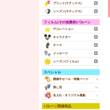
プリント(ラテックス)
シーズン(ラテックス)
フィルム(その他素材)バルーン
デコレーション
キャラクター
テーマ
メッセージ
シーズン(フィルム)
スペシャル
開催中セール・特集ページ
4
推し活
19
名入れ・オリジナル風船
1
バルーン関連商品