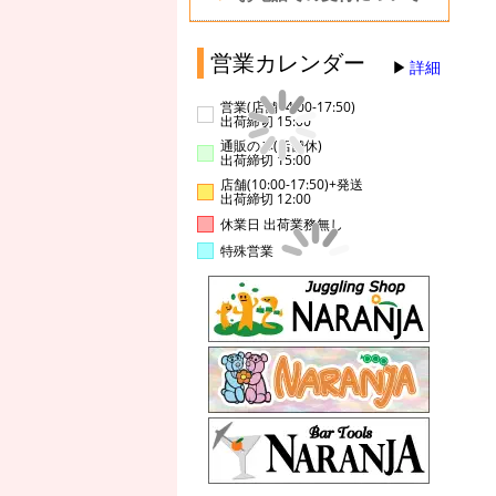
営業カレンダー
詳細
営業(店舗14:00-17:50)
出荷締切 15:00
通販のみ(店舗休)
出荷締切 15:00
店舗(10:00-17:50)+発送
出荷締切 12:00
休業日 出荷業務無し
特殊営業