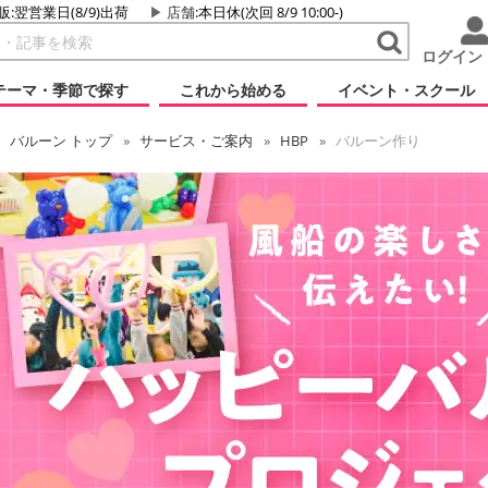
販:翌営業日(8/9)出荷
店舗
:本日休(次回 8/9 10:00-)
ログイン
テーマ・季節で探す
これから始める
イベント・スクール
バルーン
トップ
サービス・ご案内
HBP
バルーン作り