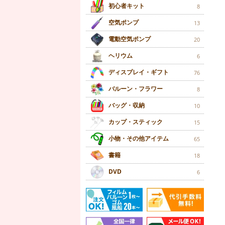
初心者キット
8
空気ポンプ
13
電動空気ポンプ
20
ヘリウム
6
ディスプレイ・ギフト
76
バルーン・フラワー
8
バッグ・収納
10
カップ・スティック
15
小物・その他アイテム
65
書籍
18
DVD
6