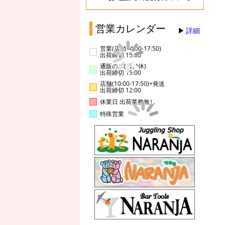
営業カレンダー
詳細
営業(店舗14:00-17:50)
出荷締切 15:00
通販のみ(店舗休)
出荷締切 15:00
店舗(10:00-17:50)+発送
出荷締切 12:00
休業日 出荷業務無し
特殊営業