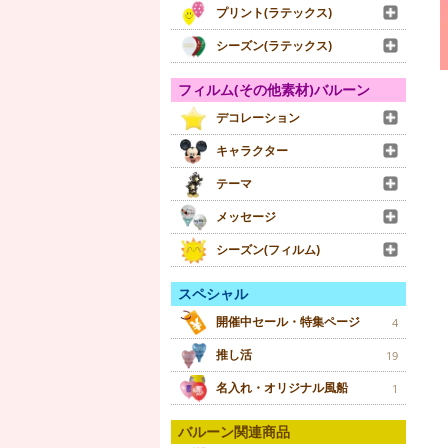
プリント(ラテックス)
シーズン(ラテックス)
フィルム(その他素材)バルーン
デコレーション
キャラクター
テーマ
メッセージ
シーズン(フィルム)
スペシャル
開催中セール・特集ページ
4
推し活
19
名入れ・オリジナル風船
1
バルーン関連商品