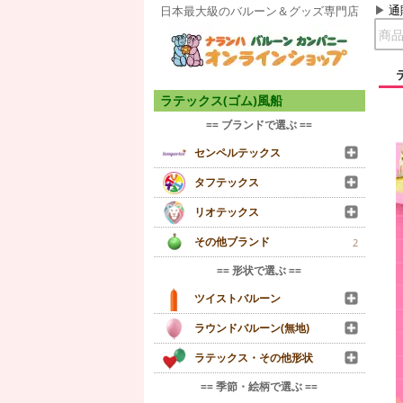
通
日本最大級のバルーン＆グッズ専門店
ラテックス(ゴム)風船
== ブランドで選ぶ ==
センペルテックス
タフテックス
リオテックス
その他ブランド
2
== 形状で選ぶ ==
ツイストバルーン
ラウンドバルーン(無地)
ラテックス・その他形状
== 季節・絵柄で選ぶ ==