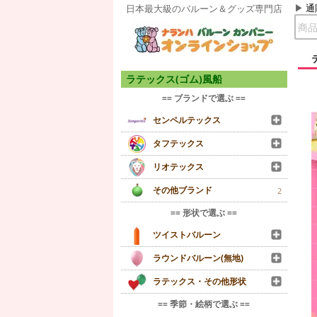
通
日本最大級のバルーン＆グッズ専門店
ラテックス(ゴム)風船
== ブランドで選ぶ ==
センペルテックス
タフテックス
リオテックス
その他ブランド
2
== 形状で選ぶ ==
ツイストバルーン
ラウンドバルーン(無地)
ラテックス・その他形状
== 季節・絵柄で選ぶ ==