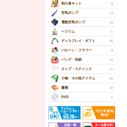
初心者キット
8
空気ポンプ
13
電動空気ポンプ
20
ヘリウム
6
ディスプレイ・ギフト
76
バルーン・フラワー
8
バッグ・収納
10
カップ・スティック
15
小物・その他アイテム
65
書籍
18
DVD
6