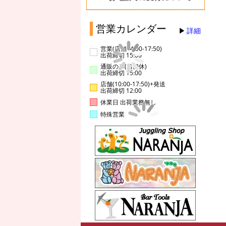
営業カレンダー
詳細
営業(店舗14:00-17:50)
出荷締切 15:00
通販のみ(店舗休)
出荷締切 15:00
店舗(10:00-17:50)+発送
出荷締切 12:00
休業日 出荷業務無し
特殊営業