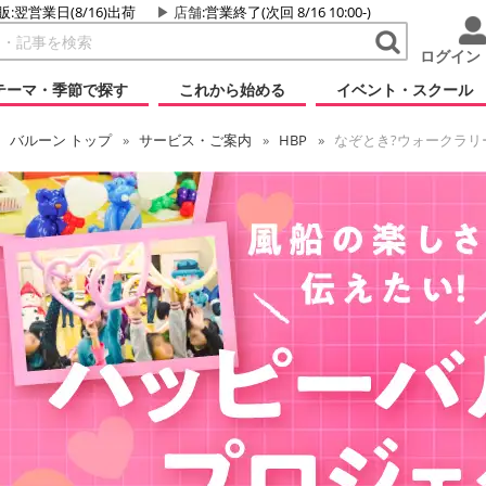
販:翌営業日(8/16)出荷
店舗
:営業終了(次回 8/16 10:00-)
ログイン
テーマ・季節で探す
これから始める
イベント・スクール
バルーン
トップ
サービス・ご案内
HBP
なぞとき?ウォークラリ