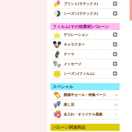
プリント(ラテックス)
シーズン(ラテックス)
フィルム(その他素材)バルーン
デコレーション
キャラクター
テーマ
メッセージ
シーズン(フィルム)
スペシャル
開催中セール・特集ページ
4
推し活
19
名入れ・オリジナル風船
1
バルーン関連商品