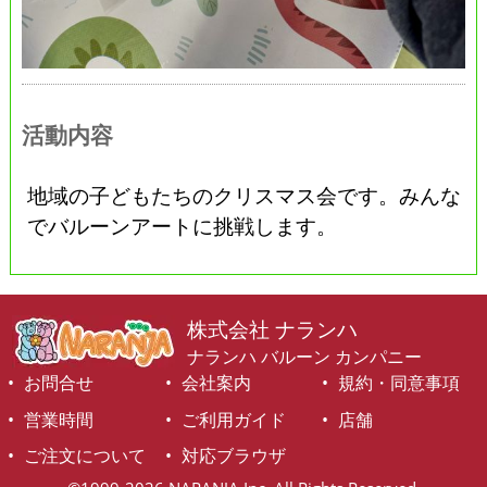
活動内容
地域の子どもたちのクリスマス会です。みんな
でバルーンアートに挑戦します。
株式会社 ナランハ
ナランハ バルーン カンパニー
お問合せ
会社案内
規約・同意事項
営業時間
ご利用ガイド
店舗
ご注文について
対応ブラウザ