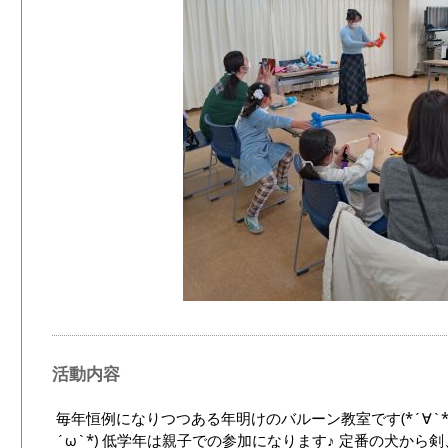
活動内容
毎年恒例になりつつある年明けのバルーン教室です(*´∀`*
´ω`*) 低学年は親子での参加になります♪ 定番の犬か