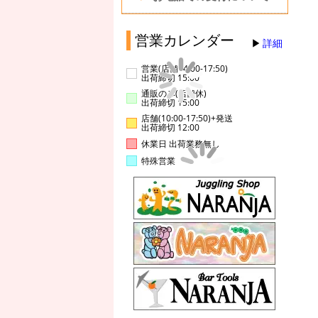
営業カレンダー
詳細
営業(店舗14:00-17:50)
出荷締切 15:00
通販のみ(店舗休)
出荷締切 15:00
店舗(10:00-17:50)+発送
出荷締切 12:00
休業日 出荷業務無し
特殊営業