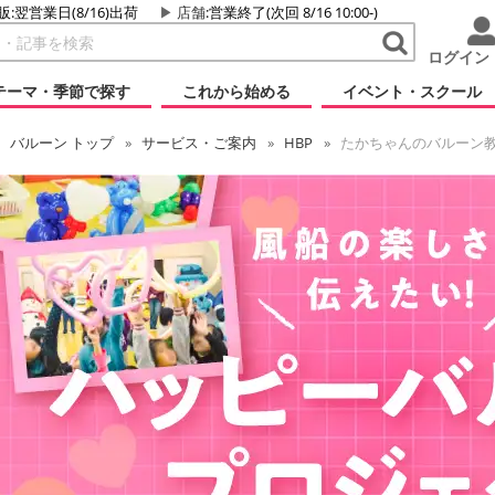
販:翌営業日(8/16)出荷
店舗
:営業終了(次回 8/16 10:00-)
ログイン
テーマ・季節で探す
これから始める
イベント・スクール
バルーン
トップ
サービス・ご案内
HBP
たかちゃんのバルーン