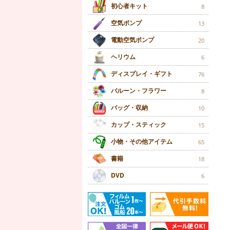
初心者キット
8
空気ポンプ
13
電動空気ポンプ
20
ヘリウム
6
ディスプレイ・ギフト
76
バルーン・フラワー
8
バッグ・収納
10
カップ・スティック
15
小物・その他アイテム
65
書籍
18
DVD
6