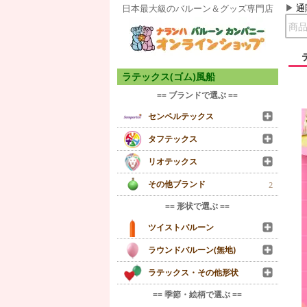
通
日本最大級のバルーン＆グッズ専門店
ラテックス(ゴム)風船
== ブランドで選ぶ ==
センペルテックス
タフテックス
リオテックス
その他ブランド
2
== 形状で選ぶ ==
ツイストバルーン
ラウンドバルーン(無地)
ラテックス・その他形状
== 季節・絵柄で選ぶ ==