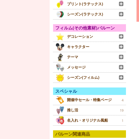
プリント(ラテックス)
シーズン(ラテックス)
フィルム(その他素材)バルーン
デコレーション
キャラクター
テーマ
メッセージ
シーズン(フィルム)
スペシャル
開催中セール・特集ページ
4
推し活
19
名入れ・オリジナル風船
1
バルーン関連商品