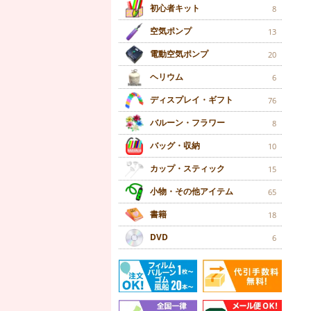
初心者キット
8
空気ポンプ
13
電動空気ポンプ
20
ヘリウム
6
ディスプレイ・ギフト
76
バルーン・フラワー
8
バッグ・収納
10
カップ・スティック
15
小物・その他アイテム
65
書籍
18
DVD
6