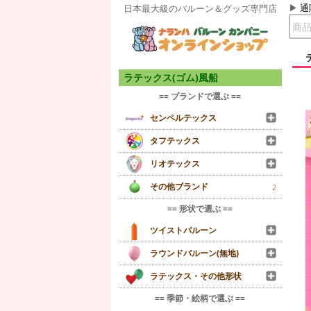
通
日本最大級のバルーン＆グッズ専門店
ラテックス(ゴム)風船
== ブランドで選ぶ ==
センペルテックス
タフテックス
リオテックス
その他ブランド
2
== 形状で選ぶ ==
ツイストバルーン
ラウンドバルーン(無地)
ラテックス・その他形状
== 季節・絵柄で選ぶ ==