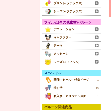
プリント(ラテックス)
シーズン(ラテックス)
フィルム(その他素材)バルーン
デコレーション
キャラクター
テーマ
メッセージ
シーズン(フィルム)
スペシャル
開催中セール・特集ページ
4
推し活
19
名入れ・オリジナル風船
1
バルーン関連商品