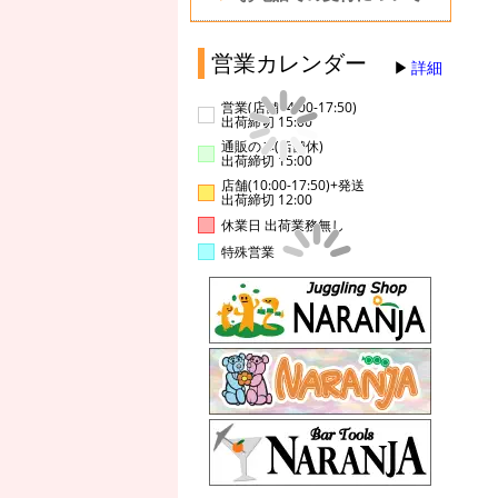
営業カレンダー
詳細
営業(店舗14:00-17:50)
出荷締切 15:00
通販のみ(店舗休)
出荷締切 15:00
店舗(10:00-17:50)+発送
出荷締切 12:00
休業日 出荷業務無し
特殊営業